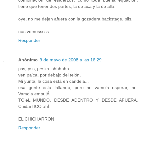
combinacion de esfuerzos, como toda buena equacion,
tiene que tener dos partes, la de aca y la de alla.
oye, no me dejen afuera con la gozadera backstage, plis.
nos vemosssss.
Responder
Anónimo
9 de mayo de 2008 a las 16:29
pss, pss, peska. shhhhhh
ven pa'ca, por debajo del telón.
Mi yunta, la cosa está en candela...
esa gente está fallando, pero no vamo'a esperar, no.
Vamo'a empujÁ.
TO'eL MUNDO, DESDE ADENTRO Y DESDE AFUERA.
CuidaiTICO ahÍ.
EL CHICHARRON
Responder